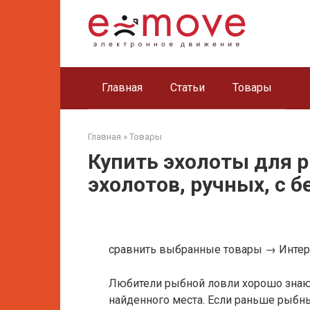
Перейти
к
контенту
Главная
Статьи
Товары
Главная
»
Товары
Купить эхолоты для 
эхолотов, ручных, с б
сравнить выбранные товары → Интерн
Любители рыбной ловли хорошо знают
найденного места. Если раньше рыбн