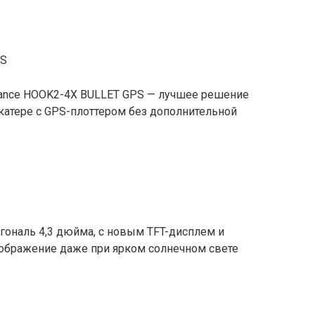
PS
rance HOOK2-4X BULLET GPS — лучшее решение
катере с GPS-плоттером без дополнительной
агональ 4,3 дюйма, с новым TFT-дисплем и
ображение даже при ярком солнечном свете